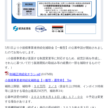
5月1日より小規模事業者持続化補助金【一般型】の公募申請が開始されまし
たのでお知らせします。
（小規模事業者が直面する制度変更等に対応するため、経営計画を作成し、
それらに基づいて行う販路開拓の取組み等の経費の一部を補助するもので
す。）
R6補正持続化チラシ.pdf
(0.67MB)
小規模事業者持続化補助金【一般型・通常枠】 Top
補助上限額、補助率：
５０万円
、
２／３
（賃金引上げ特例、インボイス特例
等に該当する場合は最高250万円、補助率3/4）
公募申請受付締切：
２０２５年６月１３日（金）１７：００
※予定は変更
する場合があります。
支援機関確認書（様式４）発行の受付締切：２０２５年６月３日（火）