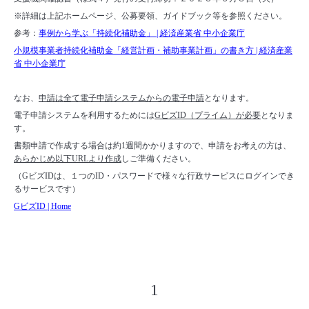
※詳細は上記ホームページ、公募要領、ガイドブック等を参照ください。
参考：
事例から学ぶ「持続化補助金」 | 経済産業省 中小企業庁
小規模事業者持続化補助金「経営計画・補助事業計画」の書き方 | 経済産業
省 中小企業庁
なお、
申請は全て電子申請システムからの電子申請
となります。
電子申請システムを利用するためには
GビズID（プライム）が必要
となりま
す。
書類申請で作成する場合は約1週間かかりますので、申請をお考えの方は、
あらかじめ以下URLより作成
しご準備ください。
（GビズIDは、１つのID・パスワードで様々な行政サービスにログインでき
るサービスです）
GビズID | Home
1