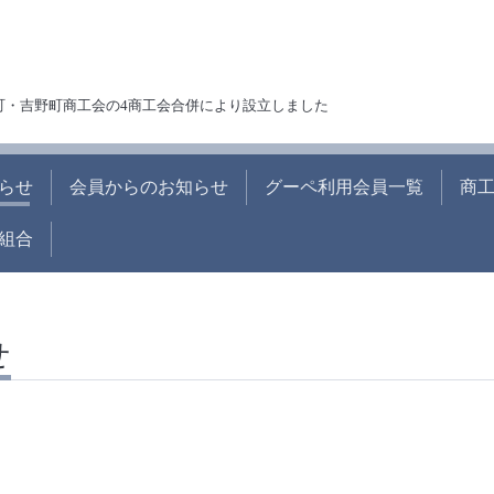
町・吉野町商工会の4商工会合併により設立しました
らせ
会員からのお知らせ
グーペ利用会員一覧
商
組合
せ