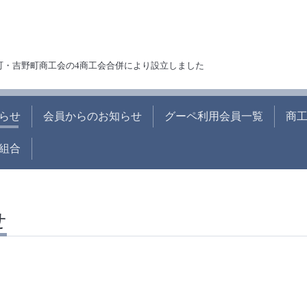
町・吉野町商工会の4商工会合併により設立しました
らせ
会員からのお知らせ
グーペ利用会員一覧
商
組合
せ