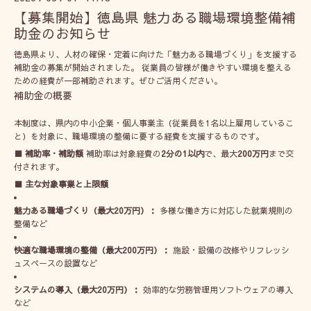
【募集開始】徳島県 魅力ある職場環境整備補
助金のお知らせ
徳島県より、人材の確保・定着に向けた「魅力ある職場づくり」を支援する
補助金の募集が開始されました。 従業員の皆様が働きやすい環境を整える
ための経費が一部補助されます。ぜひご活用ください。
補助金の概要
本制度は、県内の中小企業・個人事業主（従業員を1名以上雇用しているこ
と）を対象に、職場環境の整備に要する経費を支援するものです。
■ 補助率・補助額
補助率は対象経費の
2分の1以内
で、最大
200万円
まで交
付されます。
■ 主な対象事業と上限額
魅力ある職場づくり（最大20万円）：
多様な働き方に対応した就業規則の
整備など
快適な職場環境の整備（最大200万円）：
施設・設備の改修やリフレッシ
ュスペースの設置など
システムの導入（最大20万円）：
効率的な労務管理用ソフトウェアの導入
など