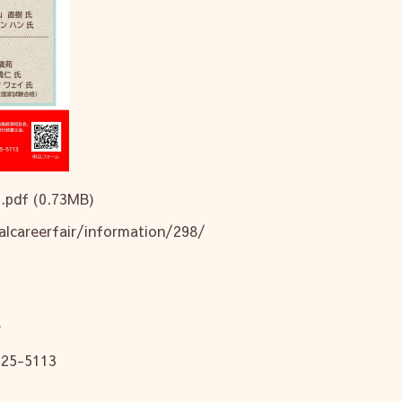
pdf
(0.73MB)
alcareerfair/information/298/
会
625-5113