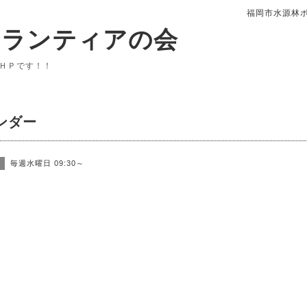
福岡市水源林
ボランティアの会
ＨＰです！！
ンダー
毎週水曜日 09:30～