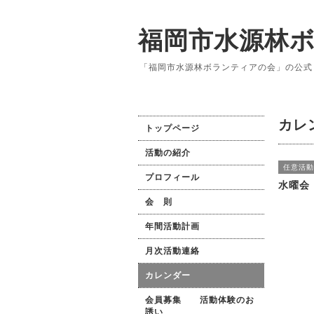
福岡市水源林
「福岡市水源林ボランティアの会」の公式
カレ
トップページ
活動の紹介
任意活動
プロフィール
水曜会
会 則
年間活動計画
月次活動連絡
カレンダー
会員募集 活動体験のお
誘い