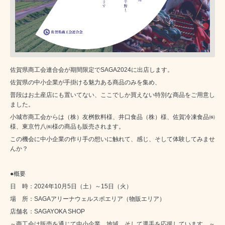
佐賀県商工会連合会が期間限定でSAGA2024に出店します。
佐賀県の中小企業が手掛ける魅力ある商品のみを集め、
普段はお土産店にも置いてない、ここでしか買えない特別な商品をご用意し
ました。
小城市商工会からは（株）友桝飲料様、井口食品（株）様、佐賀冷凍食品㈱
様、東京竹八㈱様の商品も販売されます。
この機会に中小企業の作り手の想いに触れて、感じ、そして体験してみませ
んか？
●概要
日 時：2024年10月5日（土）～15日（火）
場 所：SAGAアリーナウェルスポエリア（物販エリア）
店舗名：SAGAYOKA SHOP
～商工会は販売を通じて中小企業、地域、そして選手を応援しています。～