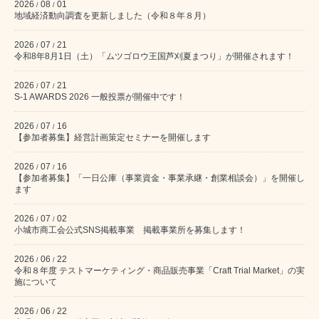
2026
08
01
/
/
地域経済動向調査を更新しました（令和８年８月）
2026
07
21
/
/
令和8年8月1日（土）「ムツゴロウ王国芦刈夏まつり」が開催されます！
2026
07
21
/
/
S-1 AWARDS 2026 一般投票が開催中です！
2026
07
16
/
/
【参加者募集】経営計画策定セミナーを開催します
2026
07
16
/
/
【参加者募集】「一日公庫（事業資金・事業承継・創業相談会）」を開催し
ます
2026
07
02
/
/
小城市商工会公式SNS掲載事業 掲載事業所を募集します！
2026
06
22
/
/
令和８年度 テストマーケティング・商品販売事業「Craft Trial Market」の実
施について
2026
06
22
/
/