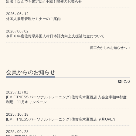
出張！なんでも鑑定団in小城！開催のお知らせ
2026
06
12
/
/
外国人雇用管理セミナーのご案内
2026
06
02
/
/
令和８年度佐賀県外国人材日本語力向上支援補助金について
商工会からのお知らせへ
会員からのお知らせ
RSS
2025
11
01
/
/
[EM FITNESS パーソナルトレーニング] 佐賀高木瀬西店 入会金半額or都度
利用 11月キャンペーン
2025
10
18
/
/
[EM FITNESS パーソナルトレーニング] 佐賀高木瀬西店 ９月OPEN
2025
09
28
/
/