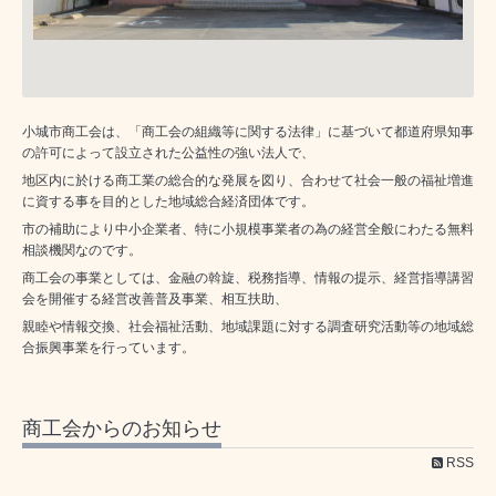
小城市商工会は、「商工会の組織等に関する法律」に基づいて都道府県知事
の許可によって設立された公益性の強い法人で、
地区内に於ける商工業の総合的な発展を図り、合わせて社会一般の福祉増進
に資する事を目的とした地域総合経済団体です。
市の補助により中小企業者、特に小規模事業者の為の経営全般にわたる無料
相談機関なのです。
商工会の事業としては、金融の斡旋、税務指導、情報の提示、経営指導講習
会を開催する経営改善普及事業、相互扶助、
親睦や情報交換、社会福祉活動、地域課題に対する調査研究活動等の地域総
合振興事業を行っています。
商工会からのお知らせ
RSS