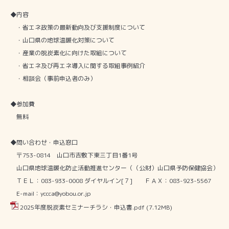
◆内容
・省エネ政策の最新動向及び支援制度について
・山口県の地球温暖化対策について
・産業の脱炭素化に向けた取組について
・省エネ及び再エネ導入に関する取組事例紹介
・相談会（事前申込者のみ）
◆参加費
無料
◆問い合わせ・申込窓口
〒
753-0814
山口市吉敷下東三丁目
1
番
1
号
山口県地球温暖化防止活動推進センター（（公財）山口県予防保健協会）
ＴＥＬ：
083-933-0008
ダイヤルイン
[
７
]
ＦＡＸ：
083-923-5567
E-mail
：
yccca@yobou.or.jp
2025年度脱炭素セミナーチラシ・申込書.pdf
(7.12MB)