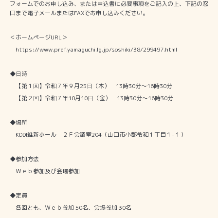
フォームでのお申し込み、または申込書に必要事項をご記入の上、下記の窓
口まで電子メールまたは
FAX
でお申し込みください。
＜ホームページ
URL
＞
https://www.pref.yamaguchi.lg.jp/soshiki/38/299497.html
◆日時
【第１回】令和７年９月
25
日（木）
13
時
30
分～
16
時
30
分
【第２回】令和７年
10
月
10
日（金）
13
時
30
分～
16
時
30
分
◆場所
KDDI
維新ホール ２Ｆ会議室
204
（山口市小郡令和１丁目１
-
１）
◆参加方法
Ｗｅｂ参加及び会場参加
◆定員
各回とも、Ｗｅｂ参加
50
名、会場参加
30
名