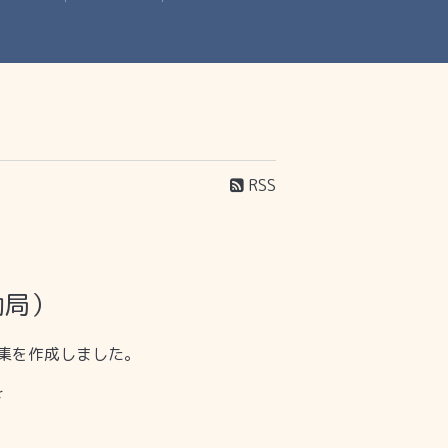
RSS
働局）
集を作成しました。
を