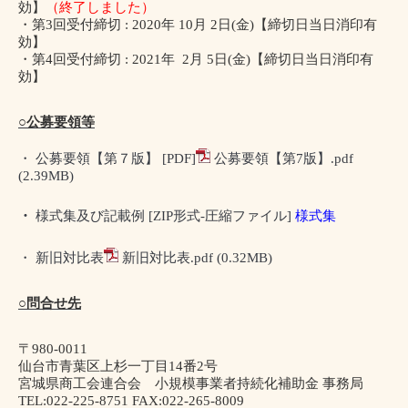
効】
（終了しました）
・第
3
回受付締切
: 2020
年
10
月
2
日
(
金
)
【締切日当日消印有
効】
・第
4
回受付締切
: 2021
年
2
月
5
日
(
金
)
【締切日当日消印有
効】
○公募要領等
・ 公募要領【第７版】
[PDF]
公募要領【第7版】.pdf
(2.39MB)
・
様式集及び記載例
[ZIP
形式
-
圧縮ファイル
]
様式集
・ 新旧対比表
新旧対比表.pdf
(0.32MB)
○問合せ先
〒
980-0011
仙台市青葉区上杉一丁目
14
番
2
号
宮城県商工会連合会 小規模事業者持続化補助金 事務局
TEL:022-225-8751 FAX:022-265-8009