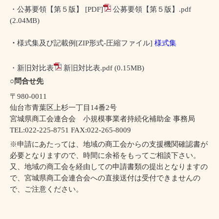
・公募要領【第５版】
[PDF]
公募要領【第５版】.pdf
(2.04MB)
・
様式集及び記載例
[ZIP
形式
-
圧縮ファイル
]
様式集
・新旧対比表
新旧対比表.pdf
(0.15MB)
○問合せ先
〒
980-0011
仙台市青葉区上杉一丁目
14
番
2
号
宮城県商工会連合会 小規模事業者持続化補助金 事務局
TEL:022-225-8751 FAX:022-265-8009
※申請にあたっては、地域の商工会からの支援機関確認書が
必要となりますので、時間に余裕をもってご相談下さい。
又、地域の商工会を経由しての申請書類の提出となりますの
で、宮城県商工会連合会への直接送付は受付できませんの
で、ご注意ください。