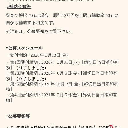
○補助金額等
審査で採択された場合、原則
50
万円を上限（補助率
2/3
）に
国から補助する制度です。
※詳細は、公募要領をご覧下さい。
○公募スケジュール
・受付開始
: 2020
年
3
月
13
日
(
金
)
・第
1
回受付締切
: 2020
年
3
月
31
日
(
火
)
【締切日当日消印有
効】
（終了しました）
・第
2
回受付締切
: 2020
年
6
月
5
日
(
金
)
【締切日当日消印有
効】
（終了しました）
・第
3
回受付締切
: 2020
年
10
月
2
日
(
金
)
【締切日当日消印有
効】
・第
4
回受付締切
: 2021
年
2
月
5
日
(
金
)
【締切日当日消印有
効】
○公募要領等
・
R1
年度補正持続化公募要領一般型【第６版】
[PDF]
R1