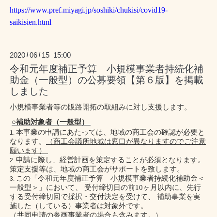
https://www.pref.miyagi.jp/soshiki/chukisi/covid19-
saikisien.html
2020
06
15 15:00
/
/
令和元年度補正予算 小規模事業者持続化補
助金（一般型）の公募要領【第６版】を掲載
しました
小規模事業者等の販路開拓の取組みに対し支援します。
○補助対象者（一般型）
本事業の申請にあたっては、地域の商工会の確認が必要と
なります。
（商工会議所地域は窓口が異なりますのでご注意
願います）
申請に際し、経営計画を策定することが必須となります。
策定支援等は、地域の商工会がサポートを致します。
この「令和元年度補正予算 小規模事業者持続化補助金＜
一般型＞」において、 受付締切日の前
10
ヶ月以内に、先行
する受付締切回で採択・交付決定を受けて、 補助事業を実
施した（している）事業者は対象外です。
（共同申請の参画事業者の場合も含みます。）