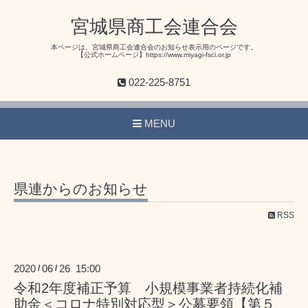
宮城県商工会連合会
本ページは、宮城県商工会連合会のお知らせ表示用のページです。
【公式ホームページ】https://www.miyagi-fsci.or.jp
022-225-8751
MENU
県連からのお知らせ
RSS
2020
06
26 15:00
/
/
令和2年度補正予算 小規模事業者持続化補
助金＜コロナ特別対応型＞公募要領【第５