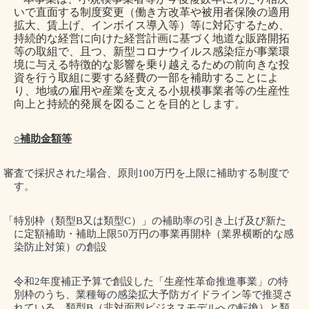
いで直面する制度変更（働き方改革や被用者保険の適用
拡大、賃上げ、インボイス導入等）等に対応するため、
持続的な経営に向けた経営計画に基づく地道な販路開拓
等の取組で、且つ、新型コロナウイルス感染症が事業環
境に与える特徴的な影響を乗り越えるための前向きな投
資を行う取組に要する経費の一部を補助することによ
り、地域の雇用や産業を支える小規模事業者等の生産性
向上と持続的発展を図ることを目的とします。
○補助金額等
審査で採択された場合、原則
100
万円を上限に補助する制度で
す。
「特別枠（類型
B
又は類型
C
）」の補助率の引き上げ及び新た
に定額補助・補助上限
50
万円の事業再開枠（業界横断的な感
染防止対策）の創設
令和
2
年度補正予算で創設した「生産性革命推進事業」の特
別枠のうち、業種毎の感染拡大予防ガイドライン等で推奨さ
れている、類型
B
（非対面型ビジネスモデルへの転換）と類