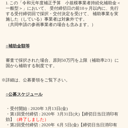
この「令和元年度補正予算 小規模事業者持続化補助金＜
一般型＞」において、 受付締切日の前
10
ヶ月以内に、先行
する受付締切回で採択・交付決定を受けて、 補助事業を実
施した（している）事業者は対象外です。
（共同申請の参画事業者の場合も含みます。）
○補助金額等
審査で採択された場合、原則
50
万円を上限（補助率
2/3
）に
国から補助する制度です。
※詳細は、公募要領をご覧下さい。
○公募スケジュール
・受付開始
: 2020
年
3
月
13
日
(
金
)
・第
1
回受付締切
: 2020
年
3
月
31
日
(
火
)
【締切日当日消印有
効】
（終了しました）
・第
2
回受付締切
: 2020
年
6
月
5
日
(
金
)
【締切日当日消印有