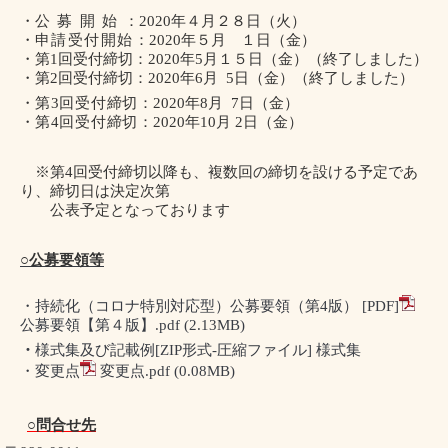
・
公募開始
：
2020
年４月２８日（火）
・
申請受付開始
：
2020
年５月 １日（金）
・
第
1
回受付締切
：
2020
年
5
月１５日（金）
（終了しました）
・
第
2
回受付締切
：
2020
年
6
月
5
日（金）
（終了しました）
・
第
3
回受付締切
：
2020
年
8
月
7
日（金）
・
第
4
回受付締切
：
2020
年
10
月
2
日（金）
※第
4
回受付締切以降も、複数回の締切を設ける予定であ
り、締切日は決定次第
公表予定となっております
○公募要領等
・持続化（コロナ特別対応型）公募要領（第
4
版）
[PDF]
公募要領【第４版】.pdf
(2.13MB)
・
様式集及び記載例
[ZIP
形式
-
圧縮ファイル
]
様式集
・変更点
変更点.pdf
(0.08MB)
○問合せ先