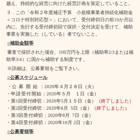
越え、持続的な経営に向けた経営計画を策定していること。
３．この「令和２年度補正予算 小規模事業者持続化補助金
＜コロナ特別対応型＞」において、受付締切日の前
10
か月以
内に、先行する受付締切回で採択・交付決定を受けて、補助
事業を実施した（している）者でないこと。
○補助金額等
審査で採択された場合、
100
万円を上限（補助率
2/3
または補
助率
3/4
）に国から補助する制度です。
※詳細は、公募要領をご覧下さい。
○公募スケジュール
・
公募開始
：
2020
年４月２８日（火）
・
申請受付開始
：
2020
年５月 １日（金）
・
第
1
回受付締切
：
2020
年
5
月１５日（金）
（終了しました）
・
第
2
回受付締切
：
2020
年
6
月
5
日（金）
（終了しました）
・
第
3
回受付締切
：
2020
年
8
月
7
日（金）
・
第
4
回受付締切
：
2020
年
10
月
2
日（金）
○公募要領等