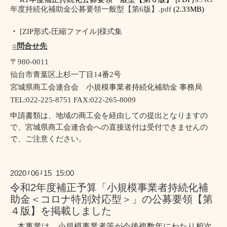
年度持続化補助金公募要領一般型【第6版】.pdf
(2.33MB)
・
[ZIP
形式
-
圧縮ファイル
]
様式集
○問合せ先
〒
980-0011
仙台市青葉区上杉一丁目
14
番
2
号
宮城県商工会連合会 小規模事業者持続化補助金 事務局
TEL:022-225-8751 FAX:022-265-8009
申請書類は、地域の商工会を経由しての提出となりますの
で、宮城県商工会連合会への直接送付は受付できませんの
で、ご注意ください。
2020
06
15 15:00
/
/
令和2年度補正予算「小規模事業者持続化補
助金＜コロナ特別対応型＞」の公募要領【第
４版】を掲載しました
本事業は、小規模事業者等が今後複数年にわたり相次