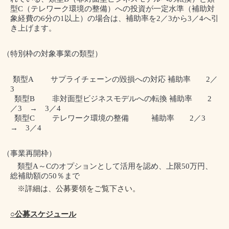
型
C
（テレワーク環境の整備）への投資が一定水準（補助対
象経費の
6
分の
1
以上）の場合は、補助率を
2
／
3
から
3
／
4
へ引
き上げます。
（特別枠の対象事業の類型）
類型
A
サプライチェーンの毀損への対応 補助率
2
／
3
類型
B
非対面型ビジネスモデルへの転換 補助率
2
／
3
→
3
／
4
類型
C
テレワーク環境の整備
補助率
2
／
3
→
3
／
4
（事業再開枠）
類型
A
～
C
のオプションとして活用を認め、上限
50
万円、
総補助額の
50
％まで
※詳細は、公募要領をご覧下さい。
○公募スケジュール