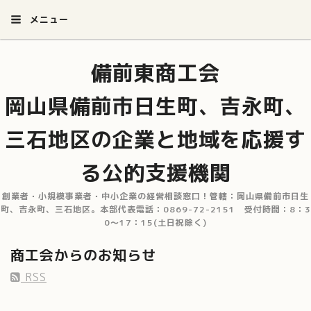
メニュー
備前東商工会
岡山県備前市日生町、吉永町、
三石地区の企業と地域を応援す
る公的支援機関
創業者・小規模事業者・中小企業の経営相談窓口！管轄：岡山県備前市日生
町、吉永町、三石地区。本部代表電話：0869-72-2151 受付時間：8：3
0～17：15(土日祝除く)
商工会からのお知らせ
RSS