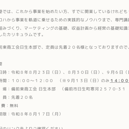
塾では、これから事業を始めたい方、すでに開業しているけれども
ロハから事業を軌道に乗せるための実践的なノウハウまで、専門講
組みづくり、マーケティングの基礎、収益計画から経営の基礎知識
したカリキュラムです。
前東商工会日生本部で、定員は先着２０名様となっておりますので
要
時：令和８年８月２３日（日）、８月３０日（日）、９月６日（
間：１０:００～１２:００ （※９月１３日（日）のみ
１４:０
：備前東商工会 日生本部 （備前市日生町寒河２５７０‐３１
員：先着２０名
 費：無料
限：令和８年８月１７日（月）
記のリンク先よりご確認ください。