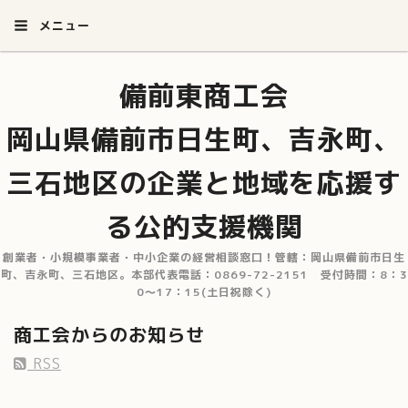
メニュー
備前東商工会
岡山県備前市日生町、吉永町、
三石地区の企業と地域を応援す
る公的支援機関
創業者・小規模事業者・中小企業の経営相談窓口！管轄：岡山県備前市日生
町、吉永町、三石地区。本部代表電話：0869-72-2151 受付時間：8：3
0～17：15(土日祝除く)
商工会からのお知らせ
RSS