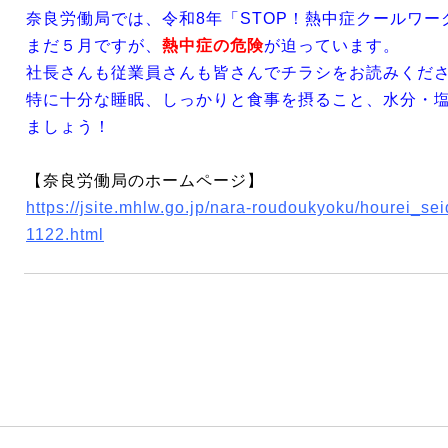
奈良労働局では、令和8年「STOP！熱中症クールワ
まだ５月ですが、
熱中症の危険
が迫っています。
社長さんも従業員さんも皆さんでチラシをお読みくだ
特に十分な睡眠、しっかりと食事を摂ること、水分・
ましょう！
【奈良労働局のホームページ】
https://jsite.mhlw.go.jp/nara-roudoukyoku/hourei_se
1122.html