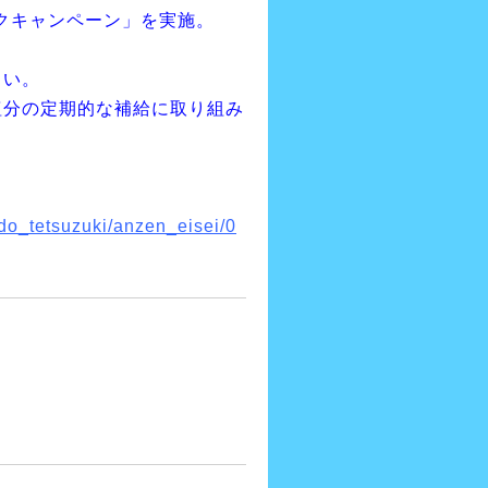
ークキャンペーン」を実施。
さい。
塩分の定期的な補給に取り組み
ido_tetsuzuki/anzen_eisei/0