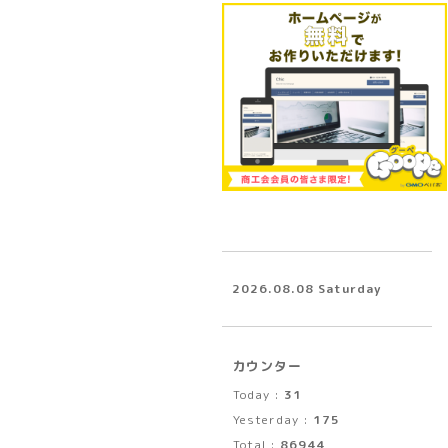
2026.08.08 Saturday
カウンター
Today :
31
Yesterday :
175
Total :
86944