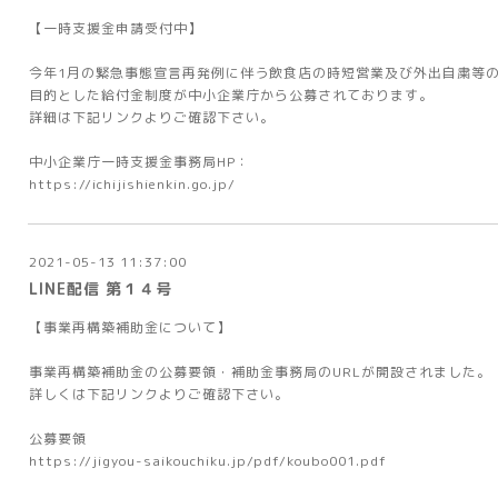
【一時支援金申請受付中】
今年1月の緊急事態宣言再発例に伴う飲食店の時短営業及び外出自粛等
目的とした給付金制度が中小企業庁から公募されております。
詳細は下記リンクよりご確認下さい。
中小企業庁一時支援金事務局HP：
https://ichijishienkin.go.jp/
2021-05-13 11:37:00
LINE配信 第１４号
【事業再構築補助金について】
事業再構築補助金の公募要領・補助金事務局のURLが開設されました。
詳しくは下記リンクよりご確認下さい。
公募要領
https://jigyou-saikouchiku.jp/pdf/koubo001.pdf