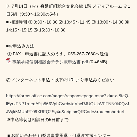
▷ 7月14日（火）身延町町総合文化会館 1階 メディアルーム ※1
日5組（9:30〜16:30の5枠） 
■ 相談時間 ① 9:30〜10:30 ② 10:45〜11:45 ③ 13:00〜14:00 ④ 
14:15〜15:15 ⑤ 15:30〜16:30
■お申込み方法
 ① FAX：申込書に記入のうえ、055-267-7630へ送信
事業承継個別相談会チラシ兼申込書.pdf
 (0.46MB)
② インターネット申込：以下のURLより申込みください
https://forms.office.com/pages/responsepage.aspx?id=nx-BfeQ-
lEyrxFNP1rneoA9js866VphGvrdwiqVhcRJUQUlaVFFNN0k0QzJ
JWjk5MUhPT09XRFQ2Sy4u&origin=QRCode&route=shorturl
※申込締切は相談日の5日前まで
 ■ お問い合わせ 山梨県事業承継・引継ぎ支援センター 