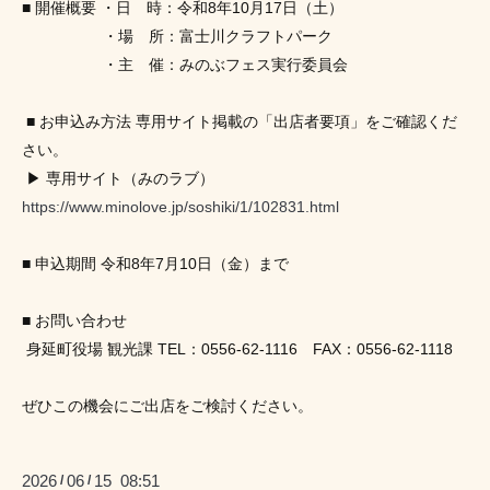
■ 開催概要 ・日　時：令和8年10月17日（土） 
　　　　　 ・場　所：富士川クラフトパーク
　　　　 　・主　催：
みのぶフェス実行委員会
 ■ お申込み方法 専用サイト掲載の「出店者要項」をご確認くだ
さい。
 ▶ 専用サイト（みのラブ） 
https://www.minolove.jp/soshiki/1/102831.html
■ 申込期間 令和8年7月10日（金）まで
■ お問い合わせ
 身延町役場 観光課 TEL：0556-62-1116　FAX：0556-62-1118 
ぜひこの機会にご出店をご検討ください。
2026
06
15 08:51
/
/