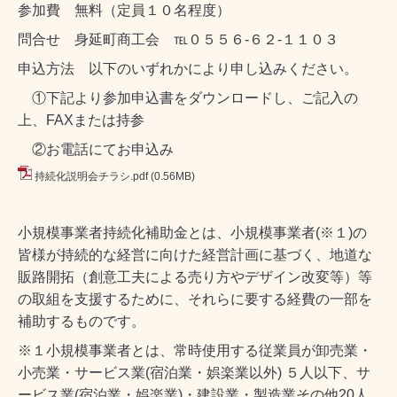
参加費 無料（定員１０名程度）
問合せ 身延町商工会 ℡０５５６-６２-１１０３
申込方法 以下のいずれかにより申し込みください。
①下記より参加申込書をダウンロードし、ご記入の
上、FAXまたは持参
②お電話にてお申込み
持続化説明会チラシ.pdf
(0.56MB)
小規模事業者持続化補助金とは、小規模事業者(※１)の
皆様が持続的な経営に向けた経営計画に基づく、地道な
販路開拓（創意工夫による売り方やデザイン改変等）等
の取組を支援するために、それらに要する経費の一部を
補助するものです。
※１小規模事業者とは、常時使用する従業員が卸売業・
小売業・サービス業(宿泊業・娯楽業以外) ５人以下、サ
ービス業(宿泊業・娯楽業)・建設業・製造業その他20人