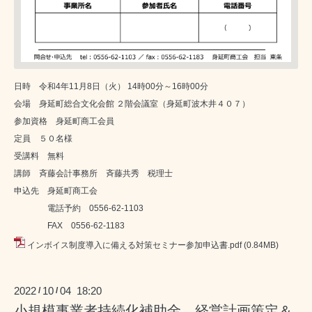
日時 令和4年11月8日（火） 14時00分～16時00分
会場 身延町総合文化会館 ２階会議室（身延町波木井４０７）
参加資格 身延町商工会員
定員 ５０名様
受講料 無料
講師 斉藤会計事務所 斉藤共秀 税理士
申込先 身延町商工会
電話予約 0556-62-1103
FAX 0556-62-1183
インボイス制度導入に備える対策セミナー参加申込書.pdf
(0.84MB)
2022
10
04 18:20
/
/
小規模事業者持続化補助金 経営計画策定＆