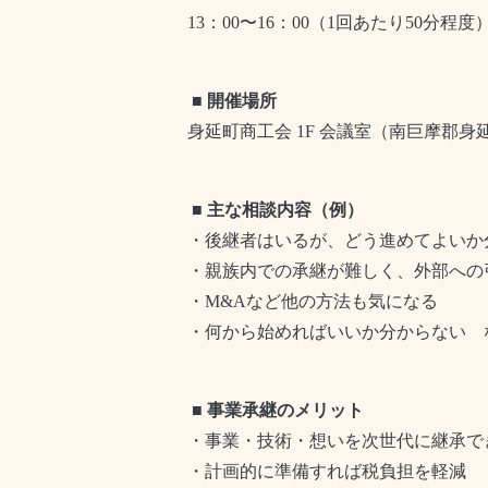
13
：
00
〜
16
：
00
（
1
回あたり
50
分程度
■
開催場所
身延町商工会
1F
会議室
（南巨摩郡身
■
主な相談内容（例）
・後継者はいるが、どう進めてよいか
・親族内での承継が難しく、外部への
・
M&A
など他の方法も気になる
・何から始めればいいか分からない 
■
事業承継のメリット
・事業・技術・想いを次世代に継承で
・計画的に準備すれば税負担を軽減