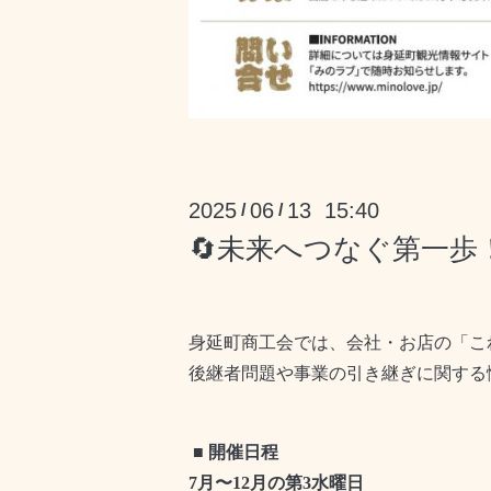
2025
06
13 15:40
/
/
🔄未来へつなぐ第一歩
身延町商工会では、会社・お店の「こ
後継者問題や事業の引き継ぎに関する
■
開催日程
7月〜
12
月の第
3
水曜日