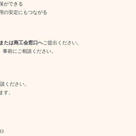
保ができる
用の安定にもつながる
または商工会窓口へ
ご提出ください。
、事前にご相談ください。
談ください。
ます。
83