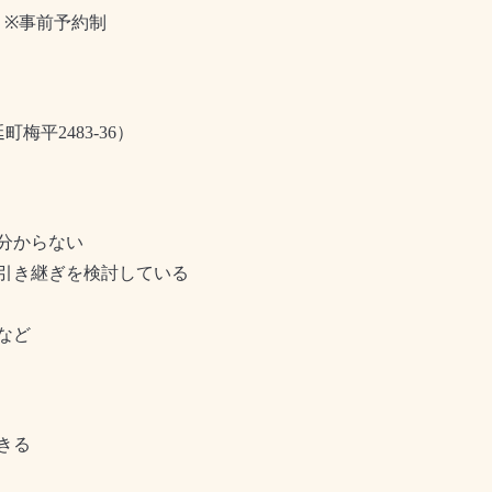
）
※
事前予約制
延町梅平
2483-36
）
分からない
引き継ぎを検討している
など
きる