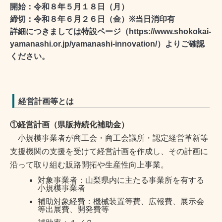
開始：令和８年５月１８日（月）
締切：令和８年６月２６日（金）
※
当日消印有
詳細につきましては特設ページ（
https://www.shokokai-
yamanashi.or.jp/yamanashi-innovation/
）よりご確認
ください。
経営計画等とは
①経営計画（県版持続化補助金）
小規模事業者が商工会・商工会議所・認定経営革新等
支援機関の支援を受けて経営計画を作成し、その計画に
沿って取り組む販路開拓や生産性向上事業。
対象事業者：山梨県内に主たる事業所を有する
小規模事業者
補助対象経費：機械装置等費、広報費、展示会
等出展費、開発費等