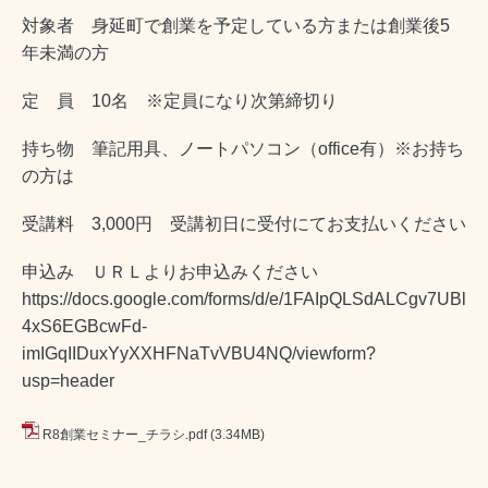
対象者 身延町で創業を予定している方または創業後5
年未満の方
定 員 10名 ※定員になり次第締切り
持ち物 筆記用具、ノートパソコン（office有）※お持ち
の方は
受講料 3,000円 受講初日に受付にてお支払いください
申込み ＵＲＬよりお申込みください
https://docs.google.com/forms/d/e/1FAIpQLSdALCgv7UBl
4xS6EGBcwFd-
imIGqIIDuxYyXXHFNaTvVBU4NQ/viewform?
usp=header
R8創業セミナー_チラシ.pdf
(3.34MB)