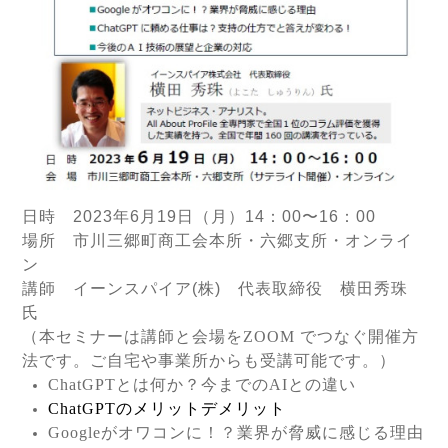
日時 2023年6月19日（月）14：00〜16：00
場所 市川三郷町商工会本所・六郷支所・オンライ
ン
講師 イーンスパイア(株) 代表取締役 横田秀珠
氏
（本セミナーは
講師と会場を
ZOOM
でつなぐ開催方
法です。
ご自宅や事業所からも受講可能です。）
ChatGPT
とは何か？今までの
AI
との違い
ChatGPT
のメリットデメリット
Google
がオワコンに！？業界が脅威に感じる理由