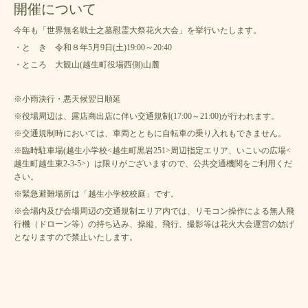
開催について
今年も「世界無名戦士之墓慰霊大祭花火大会」を挙行いたします。
・と き 令和８年5月9日(土)19:00～20:40
・ところ 大観山(越生町役場西側)山麓
※小雨決行・悪天候翌日順延
※役場周辺は、露店商出店に伴い交通規制(17:00～21:00)が行われます。
※交通規制時においては、車両とともに自転車の乗り入れもできません。
※臨時駐車場(越生小学校<越生町黒岩251>周辺指定エリア、いこいの広場<
越生町越生東2-3-5>）は限りがございますので、公共交通機関をご利用くだ
さい。
※緊急避難場所は「越生小学校校庭」です。
※会場内及び会場周辺の交通規制エリア内では、リモコン操作による無人飛
行機（ドローン等）の持ち込み、操縦、飛行、撮影等は花火大会運営の妨げ
となりますので禁止いたします。