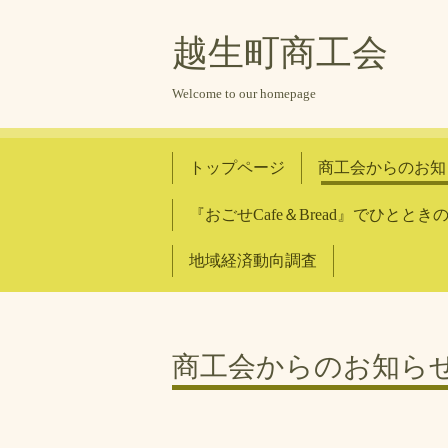
越生町商工会
Welcome to our homepage
トップページ
商工会からのお知
『おごせCafe＆Bread』でひとと
地域経済動向調査
商工会からのお知ら