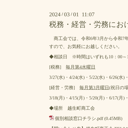
2024
03
01 11:07
/
/
税務・経営・労務にお
商工会では、令和6年3月から令和7
すので、お気軽にお越しください。
◆相談日 ※時間はいずれも10：00～1
[税務]
毎月第4水曜日
3/27(水)・4/24(水)・5/22(水)・6/26(水)
[経営・労務]
毎月第3月曜日
(祝日の
3/18(月)・4/15(月)・5/20(月)・6/17(月)
◆場所 越生町商工会
個別相談窓口チラシ.pdf
(0.45MB)