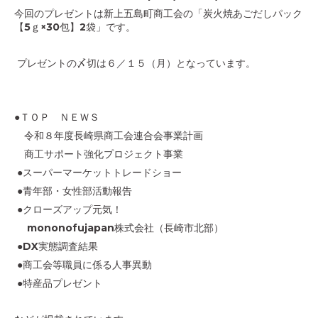
今回のプレゼントは新上五島町商工会の「炭火焼あごだしパック
【5ｇ×30包】2袋」です。
プレゼントの〆切は６／１５（月）となっています。
●ＴＯＰ ＮＥＷＳ
令和８年度長崎県商工会連合会事業計画
商工サポート強化プロジェクト事業
●スーパーマーケットトレードショー
●青年部・女性部活動報告
●クローズアップ元気！
mononofujapan株式会社（長崎市北部）
●DX実態調査結果
●商工会等職員に係る人事異動
●特産品プレゼント