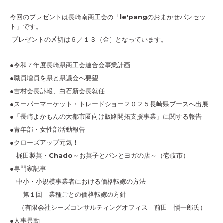
今回のプレゼントは長崎南商工会の「le'pangのおまかせパンセッ
ト」です。
プレゼントの〆切は６／１３（金）となっています。
●令和７年度長崎県商工会連合会事業計画
●職員増員を県と県議会へ要望
●吉村会長訃報、白石新会長就任
●スーパーマーケット・トレードショー２０２５長崎県ブースへ出展
●「長崎よかもんの大都市圏向け販路開拓支援事業」に関する報告
●青年部・女性部活動報告
●クローズアップ元気！
梶田製菓・Chado～お菓子とパンとヨガの店～（壱岐市）
●専門家記事
中小・小規模事業者における価格転嫁の方法
第１回 業種ごとの価格転嫁の方針
（有限会社シーズコンサルティングオフィス 前田 愼一郎氏）
●人事異動