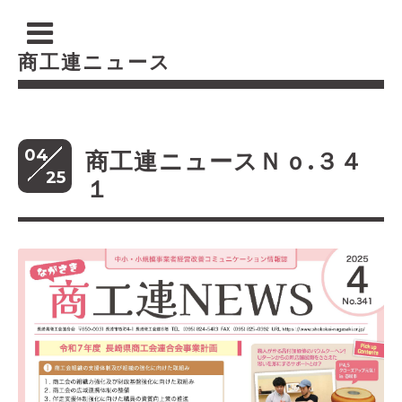
商工連ニュース
04
商工連ニュースＮｏ.３４
25
１