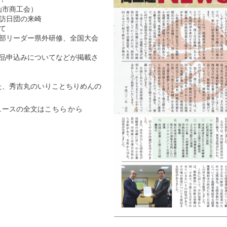
市商工会）
省訪日団の来崎
て
性部リーダー県外研修、全国大会
出品申込みについてなどが掲載さ
た、秀吉丸のいりことちりめんの
ュースの全文は
こちらから