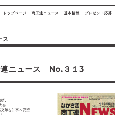
トップページ
商工連ニュース
基本情報
プレゼント応募
ース
連ニュース No.３１3
挨拶、
大会
充等を知事へ要望
！