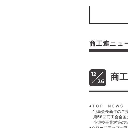
商工連ニュ
12
商工
26
●ＴＯＰ ＮＥＷＳ
宅島会長新年のご
第58回商工会全国
小規模事業対策の拡
●クローズアップ元気