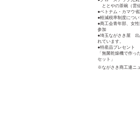
ととやの茶碗（雲仙
●ベトナム・カマウ
●軽減税率制度につい
●商工会青年部、女
参加
●埼玉ながさき屋 
れています。
●特産品プレセント
「無菌乾燥機で作っ
セット」
※ながさき商工連ニ