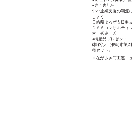
●専門家記事
中小企業支援の潮流
しょう
長崎県よろず支援拠
ＤＳＳコンサルティ
村 秀史 氏
●特産品プレゼント
(株)将大（長崎市畝
種セット』
※ながさき商工連ニ