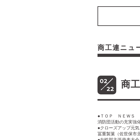
商工連ニュ
02
商工
22
●ＴＯＰ ＮＥＷＳ
消防団活動の充実強
●クローズアップ元気
冨重製菓（佐世保市
●女性部主張発表大