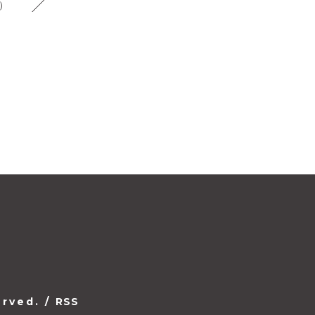
1）
erved.
/
RSS