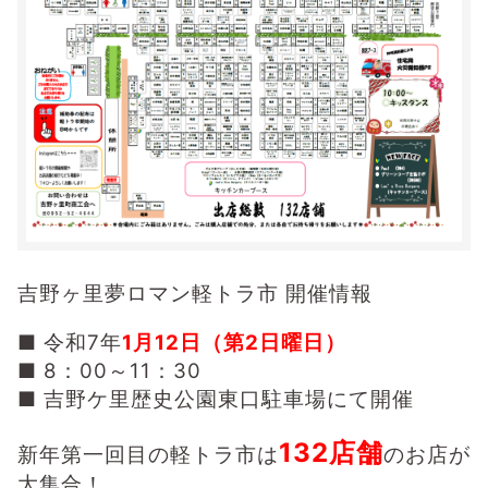
吉野ヶ里夢ロマン軽トラ市 開催情報
■ 令和7年
1月12日（第2日曜日）
■ 8：00～11：30
■ 吉野ケ里歴史公園東口駐車場にて開催
132店舗
新年第一回目の軽トラ市は
のお店が
大集合！