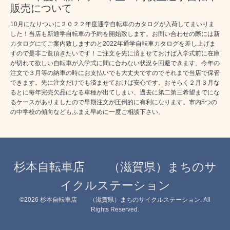
販売について
10月になりついに２０２２年度通学自転車のカタログが入荷してまいりま
した！当店も新通学自転車の予約を開始致します。お問い合わせの際には新
カタログにてご案内致しますのと2022年通学自転車カタログを差し上げま
すので是非ご覧頂きたいです！ご注文を先に済ませておけば入学式前に在庫
が切れて欲しい自転車が入学式に間に合わない状況を回避できます。今年の
注文で３月等の納車の時にお支払いでも大丈夫ですのでそれまで当店で保管
できます。先に注文だけでも済ませておけば安心です。おそらく２月３月な
るとに毎年完売欠品になる車種が出てしまい、過去に第二第三希望までにな
るケースがありましたので早期注文が圧倒的に有利になります。市内5つの
の中学校の傾向などもふまえ早めに一度ご相談下さい。
杉本自転車店 （滋賀県）まちのサ
イクルステーション
©2026
杉本自転車店 （滋賀県）まちのサイクルステーション
. All
Rights Reserved.