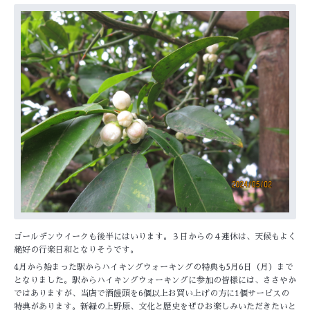
ゴールデンウイークも後半にはいります。３日からの４連休は、天候もよく
絶好の行楽日和となりそうです。
4月から始まった駅からハイキングウォーキングの特典も5月6日（月）まで
となりました。駅からハイキングウォーキングに参加の皆様には、ささやか
ではありますが、当店で酒饅頭を6個以上お買い上げの方に1個サービスの
特典があります。新緑の上野原、文化と歴史をぜひお楽しみいただきたいと