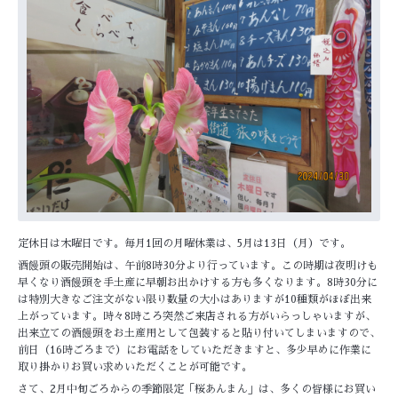
定休日は木曜日です。毎月1回の月曜休業は、5月は13日（月）です。
酒饅頭の販売開始は、午前8時30分より行っています。この時期は夜明けも
早くなり酒饅頭を手土産に早朝お出かけする方も多くなります。8時30分に
は特別大きなご注文がない限り数量の大小はありますが10種類がほぼ出来
上がっています。時々8時ころ突然ご来店される方がいらっしゃいますが、
出来立ての酒饅頭をお土産用として包装すると貼り付いてしまいますので、
前日（16時ごろまで）にお電話をしていただきますと、多少早めに作業に
取り掛かりお買い求めいただくことが可能です。
さて、2月中旬ごろからの季節限定「桜あんまん」は、多くの皆様にお買い