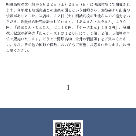
明誠高校の文化祭が６月２２日（土）２３日（日）に明誠高校にて開催され
ます。今年度も地域商店との連携を図るという目的から、生徒会より出店の
依頼がありました。当店は、２２日（土）明誠高校の生徒さんのご協力をい
ただき、酒饅頭の販売を計画しています。「あんまん・みそまん」は９０
円。「高菜まん・ととまん」は１１０円。「チーズまん」１３０円」。令和
改元記念の新発売「あんチーズ」は１２０円にて、１個、２個、５個等の単
位で販売いたします。どうぞ上野原名物「永井の酒饅頭」をご賞味くださ
い。なお、その他の種類や個数においてもご要望にお応えいたします。お申
し出ください。
1