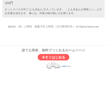
200円
さっくりパイの中に”よもぎあん”が入っています。 「よもぎあんが美味しい」との
お言葉を頂きます。 春には、外装が桜の袋に入れ替ります。
©2026
（有）八野田 御菓子司 八野田 （石川県羽咋市）
. All Rights Reserved.
誰でも簡単、無料でつくれるホームページ
今すぐはじめる