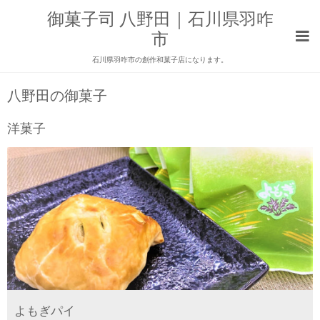
御菓子司 八野田｜石川県羽咋
市
石川県羽咋市の創作和菓子店になります。
八野田の御菓子
洋菓子
よもぎパイ