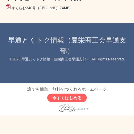
すくらむ240号（3月）.pdf
(1.74MB)
早通とくトク情報（豊栄商工会早通支
部）
©2026
早通とくトク情報（豊栄商工会早通支部）
. All Rights Reserved.
誰でも簡単、無料でつくれるホームページ
今すぐはじめる