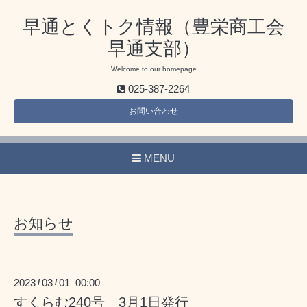
早通とくトク情報（豊栄商工会
早通支部）
Welcome to our homepage
025-387-2264
お問い合わせ
MENU
お知らせ
2023
03
01 00:00
/
/
すくらむ240号 3月1日発行