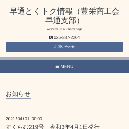
早通とくトク情報（豊栄商工会
早通支部）
Welcome to our homepage
025-387-2264
お問い合わせ
MENU
お知らせ
2021
04
01 00:00
/
/
すくらむ219号 令和3年4月1日発行