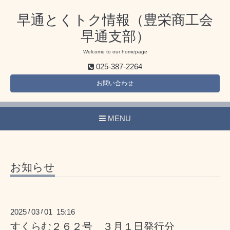
早通とくトク情報（豊栄商工会
早通支部）
Welcome to our homepage
025-387-2264
お問い合わせ
MENU
お知らせ
2025
03
01 15:16
/
/
すくらむ２６２号 ３月１日発行分