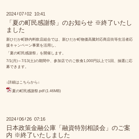
2024
07
02 10:41
/
/
「夏の町民感謝祭」のお知らせ ※終了いたし
ました
新ひだか町静内料飲店組合では、新ひだか町物価高騰対応商店街等生活者応
援キャンペーン事業を活用し、
「夏の町民感謝祭」を開催します。
7/1(月)～7/13(土)の期間中、参加店でのご飲食1,000円以上で1回、抽選に応
募できます。
↓詳細はこちらから↓
夏の町民感謝祭.pdf
(1.46MB)
2024
06
26 07:16
/
/
日本政策金融公庫「融資特別相談会」のご案
内 ※終了いたしました