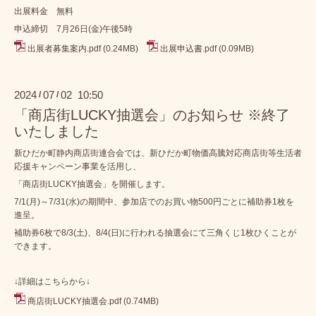
出展料金 無料
申込締切 7月26日(金)午後5時
出展者募集案内.pdf
(0.24MB)
出展申込書.pdf
(0.09MB)
2024
07
02 10:50
/
/
「商店街LUCKY抽選会」のお知らせ ※終了
いたしました
新ひだか町静内商店街連合会では、新ひだか町物価高騰対応商店街等生活者
応援キャンペーン事業を活用し、
「商店街LUCKY抽選会」を開催します。
7/1(月)～7/31(水)の期間中、参加店でのお買い物500円ごとに補助券1枚を
進呈。
補助券6枚で8/3(土)、8/4(日)に行われる抽選会にて三角くじ1枚ひくことが
できます。
↓詳細はこちらから↓
商店街LUCKY抽選会.pdf
(0.74MB)