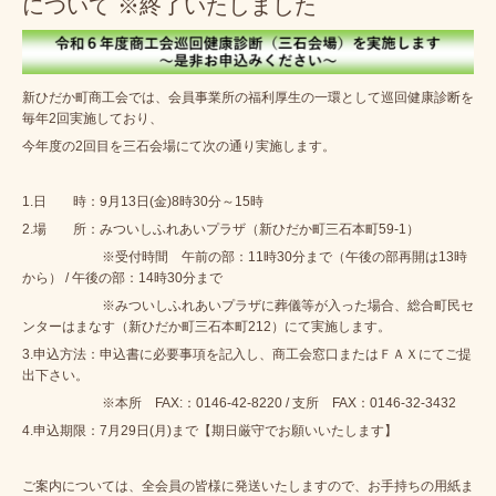
について ※終了いたしました
新ひだか町商工会では、会員事業所の福利厚生の一環として巡回健康診断を
毎年2回実施しており、
今年度の2回目を三石会場にて次の通り実施します。
1.日 時：9月13日(金)8時30分～15時
2.場 所：みついしふれあいプラザ（新ひだか町三石本町59-1）
※受付時間 午前の部：11時30分まで（午後の部再開は13時
から） /
午後の部：14時30分まで
※みついしふれあいプラザに葬儀等が入った場合、総合町民セ
ンターはまなす（新ひだか町三石本町212）にて実施します。
3.申込方法：申込書に必要事項を記入し、商工会窓口またはＦＡＸにてご提
出下さい。
※本所 FAX:：0146-42-8220 / 支所 FAX：0146-32-3432
4.申込期限：7月29日(月)まで【期日厳守でお願いいたします】
ご案内については、全会員の皆様に発送いたしますので、お手持ちの用紙ま