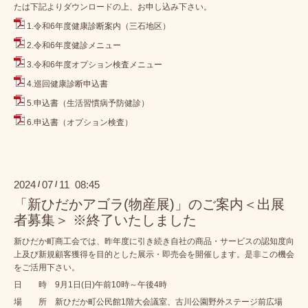
たは下記よりダウンロードの上、お申し込み下さい。
1.令和6年度健康診断案内（三石地区）
2.令和6年度健診メニュー
3.令和6年度オプション検査メニュー
4.巡回健康診断申込書
5.申込書（生活習慣病予防健診）
6.申込書（オプション検査）
2024
07
11 08:45
/
/
「新ひだかアゴラ(物産展)」のご案内＜出展
者募集＞ ※終了いたしました
新ひだか町商工会では、昨年度に引き続き自社の商品・サービスの認知度向
上及び新規顧客獲得を目的とした展示・即売会を開催します。是非この機会
をご活用下さい。
日 時 9月1日(日)午前10時～午後4時
場 所 新ひだか町公民館1階大会議室、古川公園野外ステージ前広場