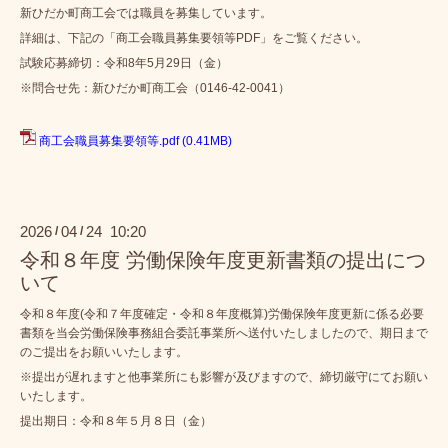
新ひだか町商工会では職員を募集しています。
詳細は、下記の「商工会職員募集要領等PDF」をご覧ください。
試験応募締切：令和8年5月29日（金）
※問合せ先：新ひだか町商工会（0146-42-0041）
商工会職員募集要領等.pdf
(0.41MB)
2026
04
24 10:20
/
/
令和８年度 労働保険年度更新書類の提出につ
いて
令和８年度(令和７年度確定・令和８年度概算)労働保険年度更新に係る必要
書類を当会労働保険事務組合委託事業所へ送付いたしましたので、期日まで
のご提出をお願いいたします。
※提出が遅れますと他事業所にも影響が及びますので、締切厳守にてお願い
いたします。
提出期日：令和８年５月８日（金）