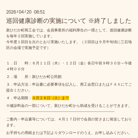
2026
04
20 08:51
/
/
巡回健康診断の実施について ※終了しました
新ひだか町商工会では、会員事業所の福利厚生の一環として、巡回健康診断
を毎年２回実施しています。
今年度１回目を次のとおり実施いたします。（２回目は９月中旬頃に三石地
区の会場で実施予定です）
１．日 時：６月１１日（木）・１２日（金）各日午前９時３０分～午後
４時００分
２．場 所：新ひだか町公民館
３．申込方法：申込書に必要事項を記入し、商工会窓口またはＦＡＸにてご
提出ください。
４．申込期限：
４月２８日（火）まで
※健診料金の一部について、新ひだか町から助成を受けることができます。
-------------------------------------------------------------------------------------
ご案内・申込書等については、４月１７日付で会員の皆さまに発送しており
ます。
お手持ちの用紙または下記よりダウンロードのうえ、お申し込みください。