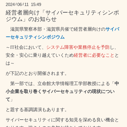
2024
06
11 15:49
/
/
経営者層向け「サイバーセキュリティシンポ
ジウム」のお知らせ
滋賀県警察本部・滋賀県共催で経営者層向けの
サイバ
ーセキュリティシンポジウム
～IT社会において、
システム障害や業務停止を予防
し、
安全・安心に乗り越えていくため
経営者に必要なこと
と
は～
が下記のとおり開催されます。
第一部では、立命館大学情報理工学部教授による「
中
小企業を取り巻くサイバーセキュリティの現状につい
て
」
と題する基調講演もあります。
サイバーセキュリティに関する知見を深める良い機会と