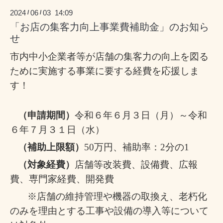
2024
06
03 14:09
/
/
「お店の集客力向上事業費補助金」のお知ら
せ
市内中小企業者等が店舗の集客力の向上を図る
ために実施する事業に要する経費を応援しま
す！
（申請期間）
令和６年６月３日（月）～令和
６年７月３１日（水）
（補助上限額）
50
万円、補助率：
2
分の
1
（対象経費）
店舗等改装費、設備費、広報
費、専門家経費、開発費
※店舗の維持管理や機器の取換え、老朽化
のみを理由とする工事や設備の導入等について