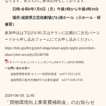
なります。皆さんのご参加お待ちしております。
日時:令和6年7月8日（月）午後1時から午後4時30分
場所:滋賀県立芸術劇場びわ湖ホール（小ホール・研
修室）
参加申込は下記のURL又はチラシに記載の二次元バーコ
ードから申し込みフォームにてお申し込みください。
https://ttzk.graffer.jp/pref-shiga/smart-apply/apply-procedure-
alias/cyber-security20240708
サイバーセキュリティシンポジウムA4チラシ.pdf
(0.98MB)
ーお問い合わせ先ー
滋賀県警察本部 サイバー犯罪対策課 ℡077-522-1231
滋賀県商工観光労働部中小企業支援課 ℡077-528-3733
2024
06
05 11:45
/
/
「買物環境向上事業費補助金」のお知らせ