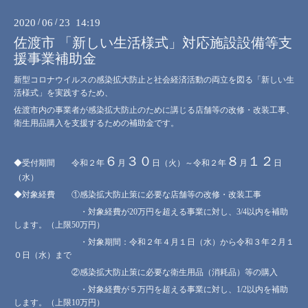
2020
/
06
/
23 14:19
佐渡市 「新しい生活様式」対応施設設備等支
援事業補助金
新型コロナウイルスの感染拡大防止と社会経済活動の両立を図る「新しい生
活様式」を実践するため、
佐渡市内の事業者が感染拡大防止のために講じる店舗等の改修・改装工事、
衛生用品購入を支援するための補助金です。
６
３０
８
１２
◆受付期間 令和２年
月
日（火）～令和２年
月
日
（水）
◆対象経費 ①感染拡大防止策に必要な店舗等の改修・改装工事
・対象経費が20万円を超える事業に対し、3/4以内を補助
します。（上限50万円）
・対象期間：令和２年４月１日（水）から令和３年２月１
０日（水）まで
②感染拡大防止策に必要な衛生用品（消耗品）等の購入
・対象経費が５万円を超える事業に対し、1/2以内を補助
します。（上限10万円）