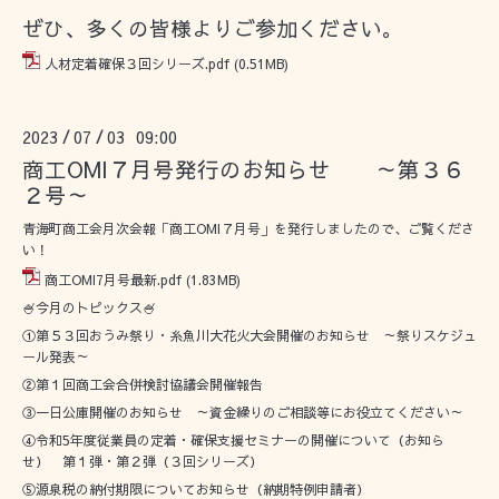
ぜひ、多くの皆様よりご参加ください。
人材定着確保３回シリーズ.pdf
(0.51MB)
2023
07
03 09:00
/
/
商工OMI７月号発行のお知らせ ～第３６
２号～
青海町商工会月次会報「商工OMI７月号」を発行しましたので、ご覧くださ
い！
商工OMI7月号最新.pdf
(1.83MB)
🍧今月のトピックス🍧
①第５３回おうみ祭り・糸魚川大花火大会開催のお知らせ ～祭りスケジュ
ール発表～
②第１回商工会合併検討協議会開催報告
③一日公庫開催のお知らせ ～資金繰りのご相談等にお役立てください～
④令和5年度従業員の定着・確保支援セミナーの開催について（お知ら
せ） 第１弾・第２弾（３回シリーズ）
⑤源泉税の納付期限についてお知らせ（納期特例申請者）