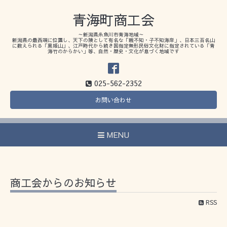
青海町商工会
～新潟県糸魚川市青海地域～
新潟県の最西端に位置し、天下の険として有名な「親不知・子不知海岸」、日本三百名山
に数えられる「黒姫山」、江戸時代から続き国指定無形民俗文化財に指定されている「青
海竹のからかい」等、自然・歴史・文化が息づく地域です
025-562-2352
お問い合わせ
MENU
商工会からのお知らせ
RSS