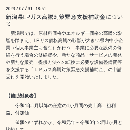
2023
07
31 18:51
/
/
新潟県LPガス高騰対策緊急支援補助金につい
て
新潟県では、原材料価格やエネルギー価格の高騰の影
響を踏まえ、LPガス価格高騰の影響が大きい県内中小企
業（個人事業主も含む）が行う、事業に必要な設備の修
繕を行う場合の修繕費や、新たな商品・サービスの開発
や新たな販売・提供方法への転換に必要な設備整備費等
を支援する「ＬＰガス高騰対策緊急支援補助金」の申請
受付を開始いたしました。
【補助対象者】
令和4年1月以降の任意の1か月間の売上高、粗利
益、付加価
値額のいずれかが、令和元年～令和3年の同1か月と
比較して