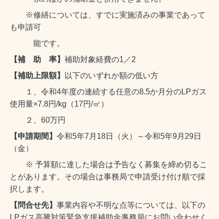
※修繕については、すでに実施済みの事業であって
も申請可
能です。
【補 助 率】
補助対象経費の1／2
【補助上限額】
以下のいずれか額の低い方
１、令和4年度の連続する任意の8.5か月分のLPガス
使用量×7.8円/kg（17円/㎥）
２、60万円
【申請期間】
令和5年7月18日（火）～令和5年9月29日
（金）
※ 予算額に達した場合は予告なく募集を締め切るこ
とがあります。その場合は事務局で申請受け付け順で採
択します。
【問合せ先】
事業内容や不明な点等については、以下の
LPガス高騰対策緊急支援補助金事務局にお問い合わせく