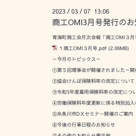
2023
03
07 13:06
/
/
商工OMI3月号発行の
青海町商工会月次会報「商工OMI３
１商工OMI３月号.pdf
(2.06MB)
～今月のトピックス～
①第５回理事会が開催されました～開
②協会けんぽ保険料率の改定について
③令和5年度雇用保険料率の改定につ
④労働保険料年度更新に係る特別加入
⑤糸魚川市DＸセミナー開催のご案内
⑥今後の行事日程のお知らせ
⑦その他のお知らせ掲示板