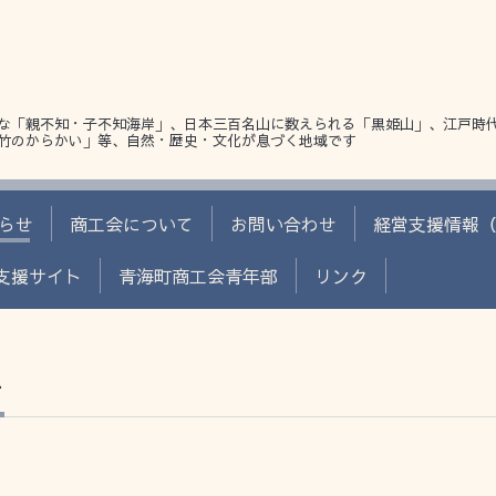
な「親不知・子不知海岸」、日本三百名山に数えられる「黒姫山」、江戸時
竹のからかい」等、自然・歴史・文化が息づく地域です
らせ
商工会について
お問い合わせ
経営支援情報（J-
金支援サイト
青海町商工会青年部
リンク
せ