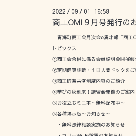
2022
09
01 16:58
/
/
商工OMI９月号発行の
青海町商工会月次会o異才報「商工O
トピックス
①商工会合併に係る会員説明会開催報
②定期健康診断・１日人間ドックをご
③商工貯蓄共済制度内容のご紹介
④学びの秋到来！講習会開催のご案内
⑤お役立ちミニ本～無料配布中～
⑥各種掲示板～お知らせ～
・無料法律相談実施のお知らせ
・フリーWi-Fi設置のお知らせ