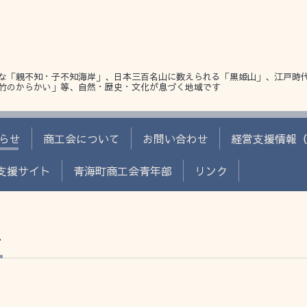
な「親不知・子不知海岸」、日本三百名山に数えられる「黒姫山」、江戸時
竹のからかい」等、自然・歴史・文化が息づく地域です
らせ
商工会について
お問い合わせ
経営支援情報（J-
金支援サイト
青海町商工会青年部
リンク
せ