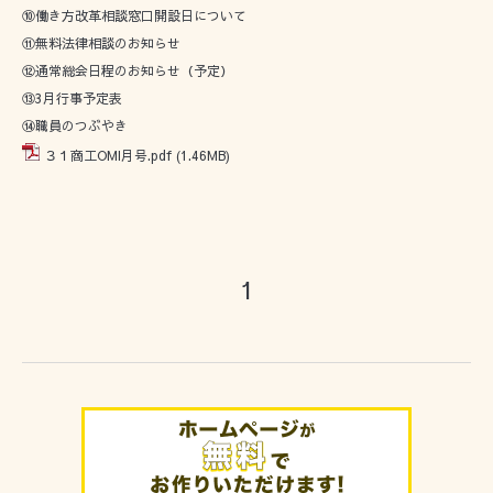
⑩働き方改革相談窓口開設日について
⑪無料法律相談のお知らせ
⑫通常総会日程のお知らせ（予定）
⑬3月行事予定表
⑭職員のつぶやき
３１商工OMI月号.pdf
(1.46MB)
1