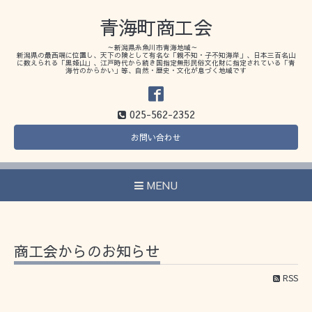
青海町商工会
～新潟県糸魚川市青海地域～
新潟県の最西端に位置し、天下の険として有名な「親不知・子不知海岸」、日本三百名山
に数えられる「黒姫山」、江戸時代から続き国指定無形民俗文化財に指定されている「青
海竹のからかい」等、自然・歴史・文化が息づく地域です
025-562-2352
お問い合わせ
MENU
商工会からのお知らせ
RSS