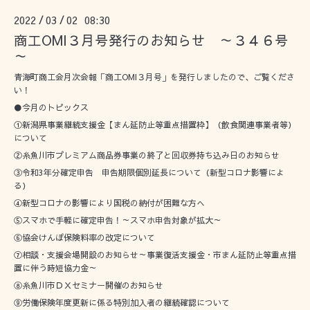
2022
03
02 08:30
/
/
商工OMI３月号発行のお知らせ ～３４６号
～
青海町商工会月次会報「商工OMI３月号」を発行しましたので、ご覧くださ
い！
●今月のトピックス
①新潟県事業継続支援金【まん延防止等重点措置枠】（飲食関連事業者等）
について
②糸魚川市プレミアム商品券事業の終了と回収券持ち込み日のお知らせ
③令和3年分確定申告 申告期限個別延長について（新型コロナ影響によ
る）
④新型コロナの影響により国税の納付が困難な方へ
⑤スマホで手軽に確定申告！～スマホ申告対象が拡大～
⑥協会けんぽ保険料率の改定について
⑦相談・支援会場開設のお知らせ～事業復活支援金・市まん延防止等重点措
置に伴う時短協力金～
⑧糸魚川市ＤＸセミナー開催のお知らせ
⑨労働保険年度更新に係る特別加入者の継続確認について