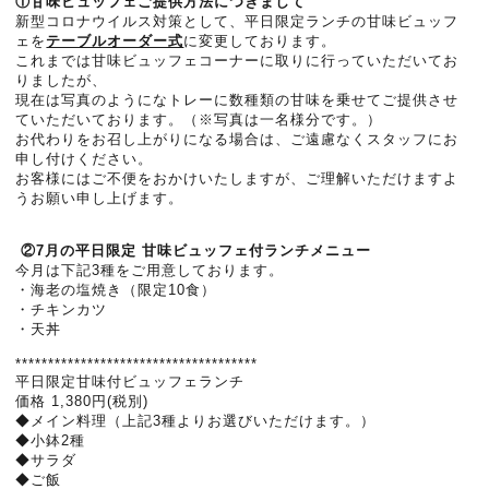
①甘味ビュッフェご提供方法につきまして
新型コロナウイルス対策として、平日限定ランチの甘味ビュッフ
ェを
テーブルオーダー式
に変更しております。
これまでは甘味ビュッフェコーナーに取りに行っていただいてお
りましたが、
現在は写真のようになトレーに数種類の甘味を乗せてご提供させ
ていただいております。（※写真は一名様分です。）
お代わりをお召し上がりになる場合は、ご遠慮なくスタッフにお
申し付けください。
お客様にはご不便をおかけいたしますが、ご理解いただけますよ
うお願い申し上げます。
②7月の平日限定 甘味ビュッフェ付ランチメニュー
今月は下記3種をご用意しております。
・海老の塩焼き（限定10食）
・チキンカツ
・天丼
*************************************
平日限定甘味付ビュッフェランチ
価格 1,380円(税別)
◆メイン料理（上記3種よりお選びいただけます。）
◆小鉢2種
◆サラダ
◆ご飯