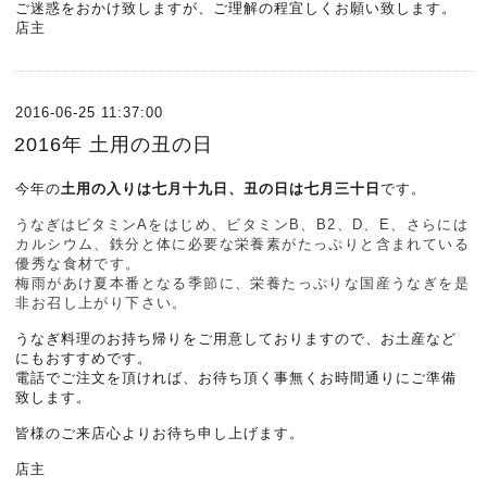
ご迷惑をおかけ致しますが、ご理解の程宜しくお願い致します。
店主
2016-06-25 11:37:00
2016年 土用の丑の日
今年の
土用の入りは七月十九日、丑の日は七月三十日
です。
うなぎはビタミンA
をはじめ、ビタミンB、B2、D、E、さらには
カルシウム、
鉄分と体に必要な栄養素がたっぷりと含まれている
優秀な食材です。
梅雨があけ夏本番となる季節に、栄養たっぷりな国産うなぎを是
非お召し上がり下さい。
うなぎ料理のお持ち帰りをご用意しておりますので、お土産など
にもおすすめです。
電話でご注文を頂ければ、お待ち頂く事無くお時間通りにご準備
致します。
皆様のご来店心よりお待ち申し上げます。
店主