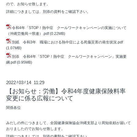
ので、お知らせ致します。
詳細につきましては、別添の資料をご確認下さい。
令和4年「STOP！熱中症 クールワークキャンペーンの実施について
（沖縄労働局⇒県連）.pdf
(0.22MB)
別紙 令和3年 職場における熱中症による死傷災害の発生状況.pdf
(1.07MB)
別添 令和4年「STOP！熱中症 クールワークキャンペーン」実施要
綱.pdf
(0.95MB)
2022
03
14 11:29
/
/
【お知らせ：労働】令和4年度健康保険料率
変更に係る広報について
関係各位
みだしの件につきまして、全国健康保険協会沖縄支部より周知依頼が届いて
おりましたのでお知らせ致します。
詳細につきましては、別添の書類をご確認下さい。