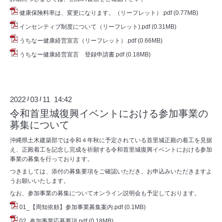
健康保険料率は、変更になります。（リーフレット）.pdf
(0.77MB)
インセンティブ制度について（リーフレット).pdf
(0.31MB)
うちなー健康経営宣言（リーフレット）.pdf
(0.66MB)
うちなー健康経営宣言 登録申請書.pdf
(0.18MB)
2022
03
11 14:42
/
/
令和首里城復興イベントにおける参加事業の
募集について
沖縄県土木建築部では令和４年秋に予定されている首里城正殿の着工を見据
え、正殿着工を記念し完成を祈願する令和首里城復興イベントにおける参加
事業の募集を行っております。
つきましては、添付の募集要項をご確認いただき、お申込みいただきますよ
うお願いいたします。
なお、参加事業の募集についてオンライン説明会も予定しております。
01_【周知依頼】参加事業募集案内.pdf
(0.1MB)
02_参加事業応募要項.pdf
(0.18MB)