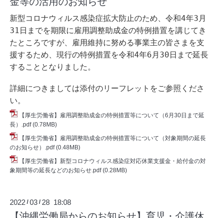
金等の活用のお知らせ
新型コロナウィルス感染症拡大防止のため、令和4年3月
31日までを期限に雇用調整助成金の特例措置を講じてき
たところですが、雇用維持に努める事業主の皆さまを支
援するため、現行の特例措置を令和4年6月30日まで延長
することとなりました。
詳細につきましては添付のリーフレットをご参照くださ
い。
【厚生労働省】雇用調整助成金の特例措置等について（6月30日まで延
長）.pdf
(0.78MB)
【厚生労働省】雇用調整助成金の特例措置等について（対象期間の延長
のお知らせ）.pdf
(0.48MB)
【厚生労働省】新型コロナウィルス感染症対応休業支援金・給付金の対
象期間等の延長などのお知らせ.pdf
(0.28MB)
2022
03
28 18:08
/
/
【沖縄労働局からのお知らせ】育児・介護休