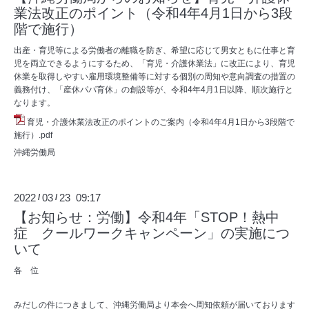
業法改正のポイント（令和4年4月1日から3段
階で施行）
出産・育児等による労働者の離職を防ぎ、希望に応じて男女ともに仕事と育
児を両立できるようにするため、「育児・介護休業法」に改正により、育児
休業を取得しやすい雇用環境整備等に対する個別の周知や意向調査の措置の
義務付け、「産休パパ育休」の創設等が、令和4年4月1日以降、順次施行と
なります。
育児・介護休業法改正のポイントのご案内（令和4年4月1日から3段階で
施行）.pdf
沖縄労働局
2022
03
23 09:17
/
/
【お知らせ：労働】令和4年「STOP！熱中
症 クールワークキャンペーン」の実施につ
いて
各 位
みだしの件につきまして、沖縄労働局より本会へ周知依頼が届いております