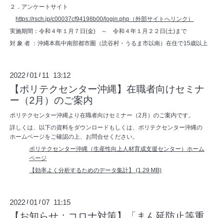
２．アンケートサイト
https://rsch.jp/c00037cf94198b00/login.php（外部サイトへリンク）
実施期間：令和４年１月７日(金) ～ 令和４年１月２２日(土)まで
対 象 者 ：沖縄本島中南部都市圏（読谷村・うるま市以南）在住で15歳以上
2022
01
11 13:12
/
/
【ポリテクセンター沖縄】在職者向けセミナ
ー（2月）のご案内
ポリテクセンター沖縄より在職者向けセミナー（2月）のご案内です。
詳しくは、以下の資料をダウンロードもしくは、ポリテクセンター沖縄の
ホームページをご確認の上、お問合せください。
ポリテクセンター沖縄（生産性向上人材育成支援センター）ホーム
ページ
【効率よく分析するためのデータ集計】 (1.29 MB)
2022
01
07 11:15
/
/
【お知らせ：コロナ対策】「まん延防止等重