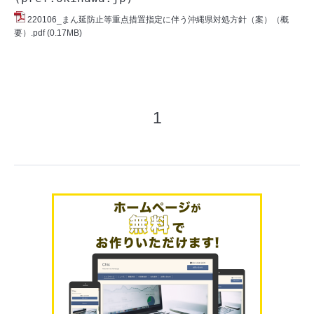
220106_まん延防止等重点措置指定に伴う沖縄県対処方針（案）（概
要）.pdf
(0.17MB)
1