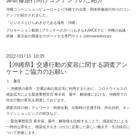
沖縄コンベンションビューローより沖縄での企業・団体研修旅行向けのコン
テンツが紹介されました。
「ビジネスとひらめきがである場所：沖縄」
プロモーション動画 | プランナーの方へ | おきなわMICEナビ - 沖縄の会議・
研修・展示会の開催をサポートする専門サイト (okinawastory.jp)
2022
01
13 10:39
/
/
【沖縄県】交通行動の変容に関する調査アン
ケートご協力のお願い
１．趣旨
・ 沖縄県の都市・交通計画の策定等に利用するために、コロナウイルスの
感染拡大による緊急事態宣言 発令前、最中、解除後における、沖縄県での
外出行動の変化を調査しております。
調査項目の例）テレワーク・時差出勤、出勤時の交通手段、外出目的、オン
ラインショッピングの状況など。
・ 緊急事態宣言 発令前、最中、解除後を比較することで、感染拡大による
一時的な変化と、感染拡大をきっかけに定着した新しい働き方・生活様式に
ついて把握します。