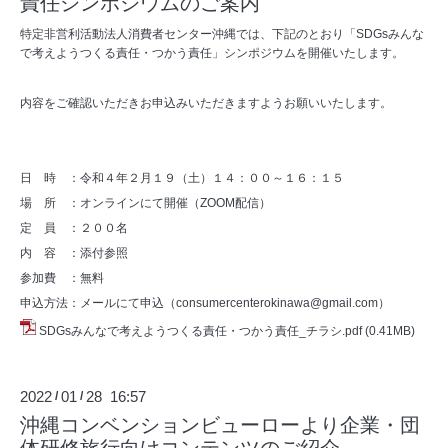
責任シンポジウムのご案内
特定非営利活動法人消費者センター沖縄では、下記のとおり「SDGsみんな
で考えようつくる責任・つかう責任」シンポジウムを開催いたします。
内容をご確認いただきお申込みいただきますようお願いいたします。
日 時 ：令和４年２月１９（土）１４：００～１６：１５
場 所 ：オンラインにて開催（ZOOM配信）
定 員 ：２００名
内 容 ：添付参照
参加費 ：無料
申込方法：メールにて申込（consumercenterokinawa@gmail.com）
SDGsみんなで考えようつくる責任・つかう責任_チラシ.pdf
(0.41MB)
2022
01
28 16:57
/
/
沖縄コンベンションビューローより企業・団
体研修旅行向けコンテンツのご紹介