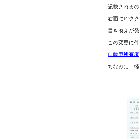
記載される
右面にICタ
書き換えが
この変更に伴い
自動車所有者・
ちなみに、軽