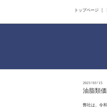
トップページ
2023
/
03
/
15
油脂類
弊社は、令