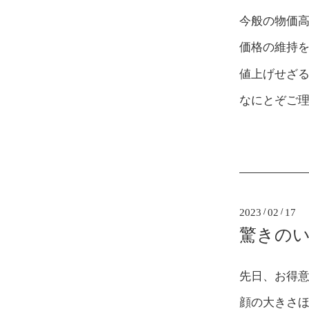
今般の物価
価格の維持
値上げせざ
なにとぞご
2023
/
02
/
17
驚きの
先日、お得
顔の大きさ