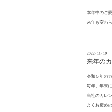
本年中のご
来年も変わ
2022
/
11
/
19
来年の
令和５年の
毎年、年末
当社のカレ
よくお褒め