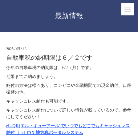
最新情報
2025
/
05
/
13
自動車税の納期限は６／２です
今年の自動車税の納期限は、6/2（月）です。
期限までに納めましょう。
納付の方法は様々あり、コンビニや金融機関での現金納付、口座
振替の他、
キャッシュレス納付も可能です。
キャッシュレス納付について詳しい情報が載っているので、参考
にしてください ⇩
eL-QR(エル・キューアール)でいつでもどこでもキャッシュレス
納付 ｜ eLTAX 地方税ポータルシステム