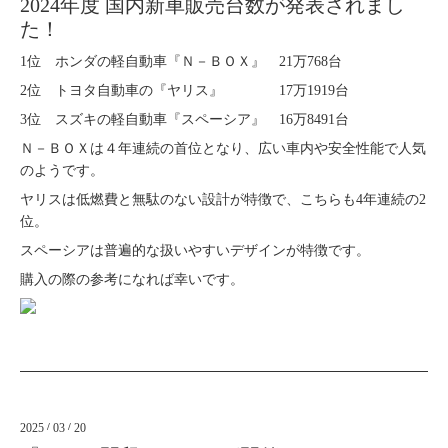
2024年度 国内新車販売台数が発表されまし
た！
1位 ホンダの軽自動車『Ｎ－ＢＯＸ』 21万768台
2位 トヨタ自動車の『ヤリス』 17万1919台
3位 スズキの軽自動車『スペーシア』 16万8491台
Ｎ－ＢＯＸは４年連続の首位となり、広い車内や安全性能で人気
のようです。
ヤリスは低燃費と無駄のない設計が特徴で、こちらも4年連続の2
位。
スペーシアは普遍的な扱いやすいデザインが特徴です。
購入の際の参考になれば幸いです。
2025
/
03
/
20