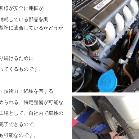
客様が安全に運転が
消耗している部品を調
基準に
適合して
いるか
どうか
く乗り続けるために
って
くるものです。
・技術力・経験を有する
められる、
特定整備が可能な
工場
と
して、
自社内で車検の
完了
できる
ので、
も可能なのです。