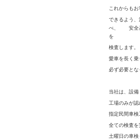
これからもお
できるよう、
べ、
安全
を
検査します。
愛車を長
必ず
必要と
な
当社は、設備
工場のみ
が
認
指定民間車検
全ての
検査を
土曜日の車検