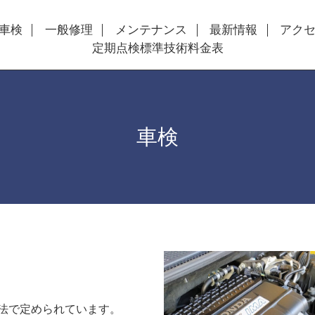
車検
一般修理
メンテナンス
最新情報
アク
定期点検標準技術料金表
車検
検整備
法で定められています。